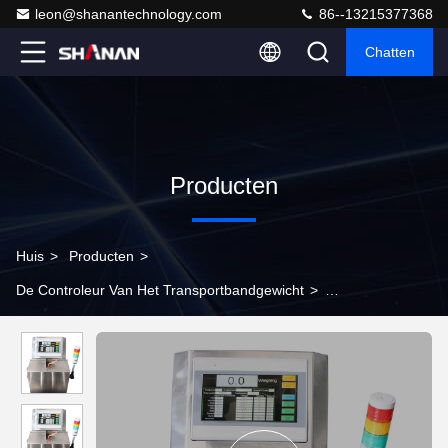
leon@shanantechnology.com
86--13215377368
Chatten
Producten
Huis
>
Producten
>
De Controleur Van Het Transportbandgewicht
>
Triplexbeëindigen die Gewicht verpakken die Machine Maximum
Nauwkeurigheid ±1g controleren