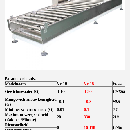
Parameterdetails:
Vc-10
Vc-15
Vc-22
Modelnaam
Gewichtswaaier (G)
3-100
3-300
10-1200
Minigewichtsnauwkeurigheid
±0.1
±0.3
±0.5
(G)
Mini het schermwaarde (G)
0,01
0,1
0,1
Maximum weeg snelheid
20
330
210
(Zakken /Minute)
Riemsnelheid
0
16-118
13-96