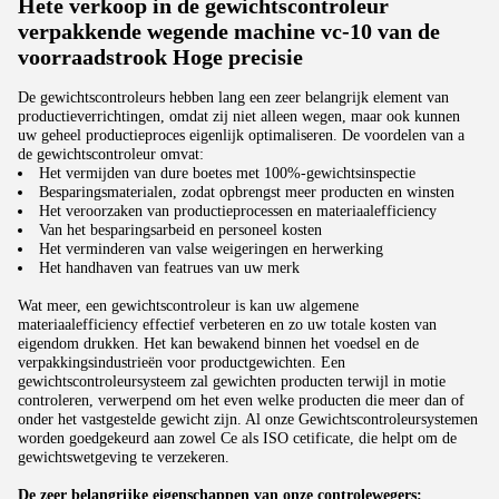
Hete verkoop in de gewichtscontroleur
verpakkende wegende machine vc-10 van de
voorraadstrook Hoge precisie
De gewichtscontroleurs hebben lang een zeer belangrijk element van
productieverrichtingen, omdat zij niet alleen wegen, maar ook kunnen
uw geheel productieproces eigenlijk optimaliseren. De voordelen van a
de gewichtscontroleur omvat:
Het vermijden van dure boetes met 100%-gewichtsinspectie
Besparingsmaterialen, zodat opbrengst meer producten en winsten
Het veroorzaken van productieprocessen en materiaalefficiency
Van het besparingsarbeid en personeel kosten
Het verminderen van valse weigeringen en herwerking
Het handhaven van featrues van uw merk
Wat meer, een gewichtscontroleur is kan uw algemene
materiaalefficiency effectief verbeteren en zo uw totale kosten van
eigendom drukken. Het kan bewakend binnen het voedsel en de
verpakkingsindustrieën voor productgewichten. Een
gewichtscontroleursysteem zal gewichten producten terwijl in motie
controleren, verwerpend om het even welke producten die meer dan of
onder het vastgestelde gewicht zijn. Al onze Gewichtscontroleursystemen
worden goedgekeurd aan zowel Ce als ISO cetificate, die helpt om de
gewichtswetgeving te verzekeren.
De zeer belangrijke eigenschappen van onze controlewegers: