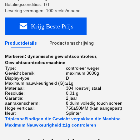
Betalingscondities: T/T
Levering vermogen: 100 reeks/maand
Krijg Beste Prijs
Productdetails
Productomschrijving
Markeren:
dynamische gewichtscontroleur
,
Gewichtscontroleurmachine
Type:
controleer weger
Gewicht bereik:
maximum 3000g
Display-type:
D
Maximum nauwkeurigheid (G):
±1g
Materiaal:
304 roestvrij staal
Resolutie:
0.01 g
Garantie:
2 jaar
aanrakenscherm:
8 duim volledig touch screen
Hoge verticaal:
750±50MM (kan aangepast)
kleur:
Splinter
Triplexbeëindigen die Gewicht verpakken die Machine
Maximum Nauwkeurigheid ±1g controleren