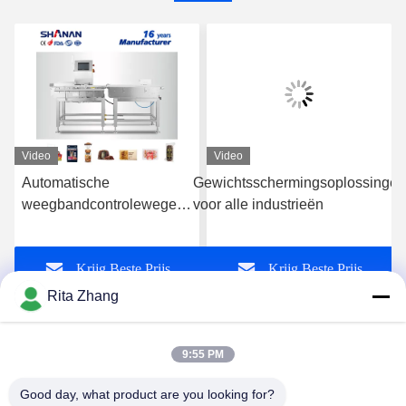
Video
Video
Automatische
Gewichtsschermingsoplossingen
weegbandcontroleweger
voor alle industrieën
fabrikant van
voedselverpakkingen
Krijg Beste Prijs
Krijg Beste Prijs
Rita Zhang
9:55 PM
Good day, what product are you looking for?
GUANGDONG SHANAN TECHNOLOGY