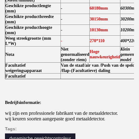
(Meter/minuut)
Geschikte productlengte
-
60180mm
60300mm
(mm)
Geschikte productbreedte
-
30150mm
30200mm
(mm)
Geschikte producthoogte
-
10130mm
10200mm
(mm)
Weeg streekgrootte (mm
-
270*110
400*220
L*W)
Niet
Klein
Hoge
Nota
genormaliseerd
gemeensch
nauwkeurigheid
(zonder riem)
model
Facultatief
Van de staaf/air van /Push van de spelds
weigeringsapparaat
/flap-(Facultatieve) daling
Facultatief
Bedrijfsinformatie:
wij zijn een professionele fabrikant van de metaaldetector.
wij keuren soorten aangepaste goed metaaldetector.
Tags:
dynamische gewichtscontroleur