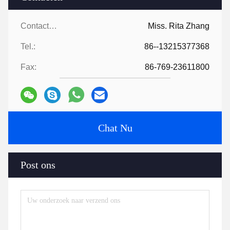
Contacten:
Miss. Rita Zhang
Tel.:
86--13215377368
Fax:
86-769-23611800
Chat Nu
Post ons