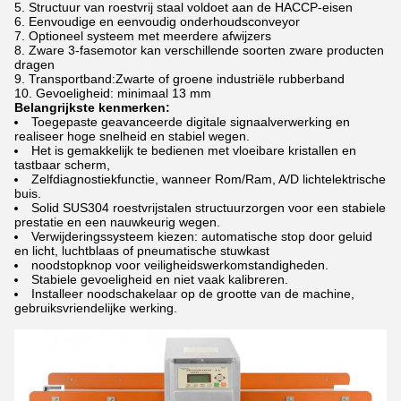
Structuur van roestvrij staal voldoet aan de HACCP-eisen
Eenvoudige en eenvoudig onderhoudsconveyor
Optioneel systeem met meerdere afwijzers
Zware 3-fasemotor kan verschillende soorten zware producten
dragen
Transportband:Zwarte of groene industriële rubberband
Gevoeligheid: minimaal 13 mm
Belangrijkste kenmerken:
Toegepaste geavanceerde digitale signaalverwerking
en
realiseer hoge snelheid en stabiel wegen.
Het is gemakkelijk te bedienen met vloeibare kristallen en
tastbaar scherm,
Zelfdiagnostiekfunctie, wanneer Rom/Ram, A/D lichtelektrische
buis.
Solid SUS304 roestvrijstalen structuur
zorgen voor een stabiele
prestatie en een nauwkeurig wegen.
Verwijderingssysteem kiezen: automatische stop door geluid
en licht, luchtblaas of pneumatische stuwkast
noodstopknop voor veiligheidswerkomstandigheden.
Stabiele gevoeligheid en niet vaak kalibreren.
Installeer noodschakelaar op de grootte van de machine,
gebruiksvriendelijke werking.