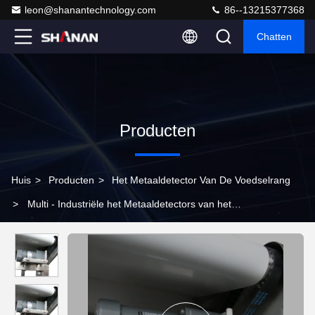
leon@shanantechnology.com
86--13215377368
Chatten
Producten
Huis
>
Producten
>
Het Metaaldetector Van De Voedselrang
>
Multi - Industriële het Metaaldetectors van het
Weigeringssysteem automatisch 1 Jaargarantie