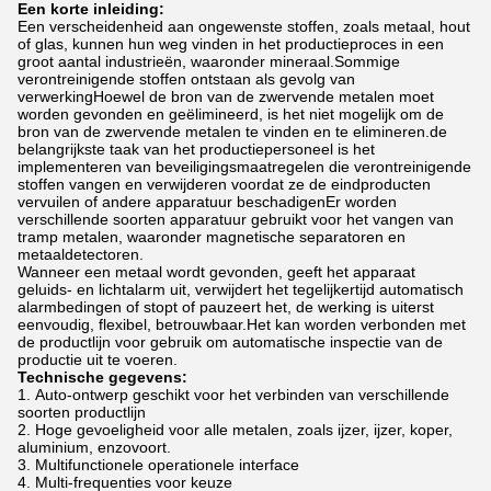
Een korte inleiding:
Een verscheidenheid aan ongewenste stoffen, zoals metaal, hout
of glas, kunnen hun weg vinden in het productieproces in een
groot aantal industrieën, waaronder mineraal.Sommige
verontreinigende stoffen ontstaan als gevolg van
verwerkingHoewel de bron van de zwervende metalen moet
worden gevonden en geëlimineerd, is het niet mogelijk om de
bron van de zwervende metalen te vinden en te elimineren.de
belangrijkste taak van het productiepersoneel is het
implementeren van beveiligingsmaatregelen die verontreinigende
stoffen vangen en verwijderen voordat ze de eindproducten
vervuilen of andere apparatuur beschadigenEr worden
verschillende soorten apparatuur gebruikt voor het vangen van
tramp metalen, waaronder magnetische separatoren en
metaaldetectoren.
Wanneer een metaal wordt gevonden, geeft het apparaat
geluids- en lichtalarm uit, verwijdert het tegelijkertijd automatisch
alarmbedingen of stopt of pauzeert het, de werking is uiterst
eenvoudig, flexibel, betrouwbaar.Het kan worden verbonden met
de productlijn voor gebruik om automatische inspectie van de
productie uit te voeren.
Technische gegevens:
Auto-ontwerp geschikt voor het verbinden van verschillende
soorten productlijn
Hoge gevoeligheid voor alle metalen, zoals ijzer, ijzer, koper,
aluminium, enzovoort.
Multifunctionele operationele interface
Multi-frequenties voor keuze