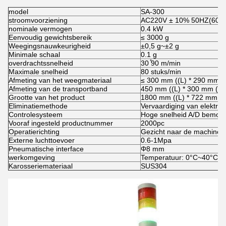
model
SA-300
stroomvoorziening
AC220V ± 10% 50HZ(60H
nominale vermogen
0.4 kW
Eenvoudig gewichtsbereik
≤ 3000 g
Weegingsnauwkeurigheid
±0,5 g~±2 g
Minimale schaal
0.1 g
overdrachtssnelheid
30 ̊90 m/min
Maximale snelheid
80 stuks/min
Afmeting van het weegmateriaal
≤ 300 mm ((L) * 290 mm (
Afmeting van de transportband
450 mm ((L) * 300 mm ((W
Grootte van het product
1800 mm ((L) * 722 mm ((
Eliminatiemethode
Vervaardiging van elektris
Controlesysteem
Hoge snelheid A/D bemonst
Vooraf ingesteld productnummer
2000pc
Operatierichting
Gezicht naar de machine, v
Externe luchttoevoer
0.6-1Mpa
Pneumatische interface
Φ8 mm
werkomgeving
Temperatuur: 0°C~40°C, 
Karosseriemateriaal
SUS304