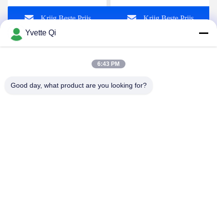
voedselverpakkingen
Krijg Beste Prijs
Krijg Beste Prijs
Yvette Qi
6:43 PM
Good day, what product are you looking for?
GUANGDONG SHANAN TECHNOLOGY
CO.,LTD
leon@shanantechnology.com
86--13215377368
2/F, Bldg. 1, Rij 1, Shijing Ind. Streek, Sangyuan,
Dongcheng St., Dongguan, Guangdong, China (Vasteland)