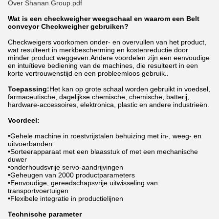
Over Shanan Group.pdf
Wat is een checkweigher weegschaal en waarom een Belt
conveyor Checkweigher gebruiken?
Checkweigers voorkomen onder- en overvullen van het product,
wat resulteert in merkbescherming en kostenreductie door
minder product weggeven.Andere voordelen zijn een eenvoudige
en intuïtieve bediening van de machines, die resulteert in een
korte vertrouwenstijd en een probleemloos gebruik..
Toepassing:
Het kan op grote schaal worden gebruikt in voedsel,
farmaceutische, dagelijkse chemische, chemische, batterij,
hardware-accessoires, elektronica, plastic en andere industrieën.
Voordeel:
•Gehele machine in roestvrijstalen behuizing met in-, weeg- en
uitvoerbanden
•Sorteerapparaat met een blaasstuk of met een mechanische
duwer
•onderhoudsvrije servo-aandrijvingen
•Geheugen van 2000 productparameters
•Eenvoudige, gereedschapsvrije uitwisseling van
transportvoertuigen
•Flexibele integratie in productielijnen
Technische parameter