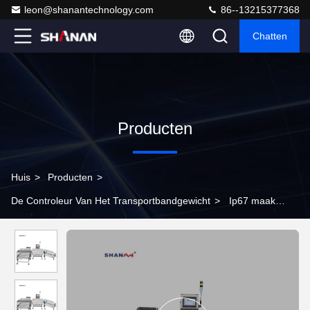
leon@shanantechnology.com
86--13215377368
Chatten
Producten
Huis
>
Producten
>
De Controleur Van Het Transportbandgewicht
>
Ip67 maak
Dynamische Wegende Systemenmachine voor Zeevruchten
waterdicht