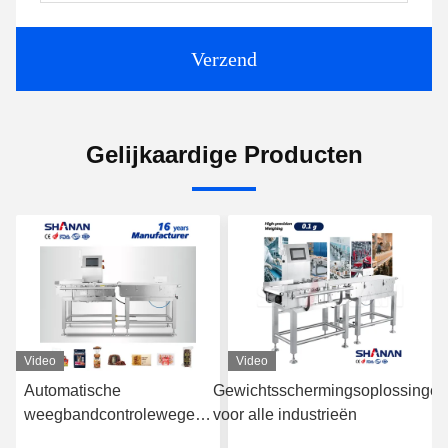
Verzend
Gelijkaardige Producten
Video
Video
Automatische
Gewichtsschermingsoplossingen
weegbandcontroleweger
voor alle industrieën
fabrikant van