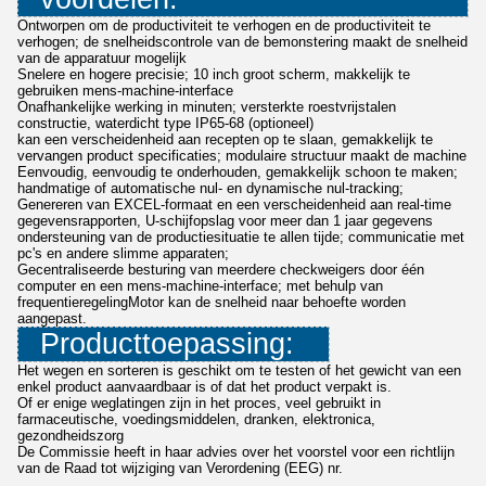
Ontworpen om de productiviteit te verhogen en de productiviteit te
verhogen; de snelheidscontrole van de bemonstering maakt de snelheid
van de apparatuur mogelijk
Snelere en hogere precisie; 10 inch groot scherm, makkelijk te
gebruiken mens-machine-interface
Onafhankelijke werking in minuten; versterkte roestvrijstalen
constructie, waterdicht type IP65-68 (optioneel)
kan een verscheidenheid aan recepten op te slaan, gemakkelijk te
vervangen product specificaties; modulaire structuur maakt de machine
Eenvoudig, eenvoudig te onderhouden, gemakkelijk schoon te maken;
handmatige of automatische nul- en dynamische nul-tracking;
Genereren van EXCEL-formaat en een verscheidenheid aan real-time
gegevensrapporten, U-schijfopslag voor meer dan 1 jaar gegevens
ondersteuning van de productiesituatie te allen tijde; communicatie met
pc's en andere slimme apparaten;
Gecentraliseerde besturing van meerdere checkweigers door één
computer en een mens-machine-interface; met behulp van
frequentieregelingMotor kan de snelheid naar behoefte worden
aangepast.
Producttoepassing:
Het wegen en sorteren is geschikt om te testen of het gewicht van een
enkel product aanvaardbaar is of dat het product verpakt is.
Of er enige weglatingen zijn in het proces, veel gebruikt in
farmaceutische, voedingsmiddelen, dranken, elektronica,
gezondheidszorg
De Commissie heeft in haar advies over het voorstel voor een richtlijn
van de Raad tot wijziging van Verordening (EEG) nr.