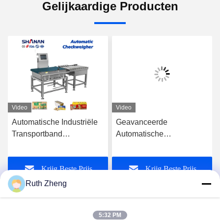
Gelijkaardige Producten
Video
Video
Automatische Industriële
Geavanceerde
Transportband
Automatische
Controleweger
Controleweger voor
CheckWeight Machine
Snelle en Nauwkeurige
Krijg Beste Prijs
Krijg Beste Prijs
Weegschaal
Gewichtmeting en
Sortering
Ruth Zheng
5:32 PM