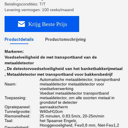
Betalingscondities: T/T
Levering vermogen: 100 reeks/maand
Krijg Beste Prijs
Productdetails
Productomschrijving
Markeren:
Voedselveiligheid de met transportband van de
metaaldetector
,
De detectorvoedselveiligheid van het banketbakkerijmetaal
,
Metaaldetector met transportband voor bakkersbedrijf
Automatische metaaldetector, transportband
Naam:
metaaldetector metaaldetector voor
voedselverwerking
Voedsel metaaldetector transportband
Toepassing:
metaaldetector, om alle soorten metaal in
grondstof te detecter
Opratepaneel:
aanraakscherm
Tunnelgrootte:
W40xH10cm
Riemsnelheid:
25 minuten, 0.83.5m/s, 20-25m/min
Taal:
het Spaanse Engels,
Hooggevoeligheid, Fe≥0,8 mm, Niet-Fe≥1,2
Gevoeligheid: