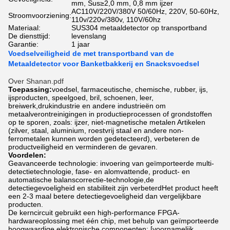
mm, Sus≥2,0 mm, 0,8 mm ijzer
AC110V/220V/380V 50/60Hz, 220V, 50-60Hz,
Stroomvoorziening:
110v/220v/380v, 110V/60hz
Materiaal:
SUS304 metaaldetector op transportband
De diensttijd:
levenslang
Garantie:
1 jaar
Voedselveiligheid de met transportband van de
Metaaldetector voor Banketbakkerij en Snacksvoedsel
Over Shanan.pdf
Toepassing:
voedsel, farmaceutische, chemische, rubber, ijs,
ijsproducten, speelgoed, bril, schoenen, leer,
breiwerk,drukindustrie en andere industrieën om
metaalverontreinigingen in productieprocessen of grondstoffen
op te sporen, zoals: ijzer, niet-magnetische metalen Artikelen
(zilver, staal, aluminium, roestvrij staal en andere non-
ferrometalen kunnen worden gedetecteerd), verbeteren de
productveiligheid en verminderen de gevaren.
Voordelen:
Geavanceerde technologie: invoering van geïmporteerde multi-
detectietechnologie, fase- en alomvattende, product- en
automatische balanscorrectie-technologie,de
detectiegevoeligheid en stabiliteit zijn verbeterdHet product heeft
een 2-3 maal betere detectiegevoeligheid dan vergelijkbare
producten.
De kerncircuit gebruikt een high-performance FPGA-
hardwareoplossing met één chip, met behulp van geïmporteerde
hoogwaardige elektronische componenten; [voornamelijk