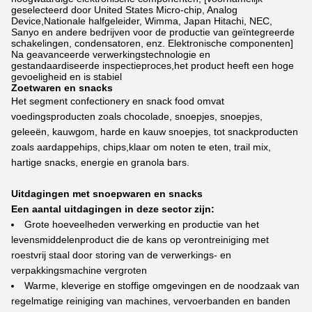
geselecteerd door United States Micro-chip, Analog
Device,Nationale halfgeleider, Wimma, Japan Hitachi, NEC,
Sanyo en andere bedrijven voor de productie van geïntegreerde
schakelingen, condensatoren, enz. Elektronische componenten]
Na geavanceerde verwerkingstechnologie en
gestandaardiseerde inspectieproces,het product heeft een hoge
gevoeligheid en is stabiel
Zoetwaren en snacks
Het segment confectionery en snack food omvat
voedingsproducten zoals chocolade, snoepjes, snoepjes,
geleeën, kauwgom, harde en kauw snoepjes, tot snackproducten
zoals aardappehips, chips,klaar om noten te eten, trail mix,
hartige snacks, energie en granola bars.
Uitdagingen met snoepwaren en snacks
Een aantal uitdagingen in deze sector zijn:
Grote hoeveelheden verwerking en productie van het
levensmiddelenproduct die de kans op verontreiniging met
roestvrij staal door storing van de verwerkings- en
verpakkingsmachine vergroten
Warme, kleverige en stoffige omgevingen en de noodzaak van
regelmatige reiniging van machines, vervoerbanden en banden