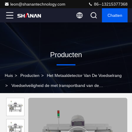
leon@shanantechnology.com
86--13215377368
Chatten
Producten
Huis
>
Producten
>
Het Metaaldetector Van De Voedselrang
>
Voedselveiligheid de met transportband van de
Metaaldetector voor Banketbakkerij en Snacksvoedsel