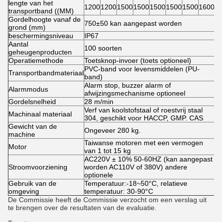
lengte van het
1200
1200
1500
1500
1500
1500
1500
1600
transportband ((MM)
Gordelhoogte vanaf de
750±50 kan aangepast worden
grond (mm)
beschermingsniveau
IP67
Aantal
100 soorten
geheugenproducten
Operatiemethode
Toetsknop-invoer (toets optioneel)
PVC-band voor levensmiddelen (PU-
Transportbandmateriaal
band)
Alarm stop, buzzer alarm of
Alarmmodus
afwijzingsmechanisme optioneel
Gordelsnelheid
28 m/min
Verf van koolstofstaal of roestvrij staal
Machinaal materiaal
304, geschikt voor HACCP, GMP. CAS
Gewicht van de
Ongeveer 280 kg.
machine
Taiwanse motoren met een vermogen
Motor
van 1 tot 15 kg
AC220V ± 10% 50-60HZ (kan aangepast
Stroomvoorziening
worden AC110V of 380V) andere
optionele
Gebruik van de
Temperatuur:-18~50°C, relatieve
omgeving
temperatuur: 30-90°C
De Commissie heeft de Commissie verzocht om een verslag uit
te brengen over de resultaten van de evaluatie.