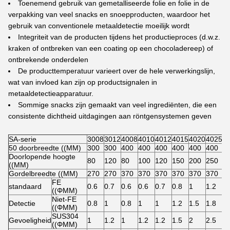
Toenemend gebruik van gemetalliseerde folie en folie in de
verpakking van veel snacks en snoepproducten, waardoor het
gebruik van conventionele metaaldetectie moeilijk wordt
Integriteit van de producten tijdens het productieproces (d.w.z.
kraken of ontbreken van een coating op een chocoladereep) of
ontbrekende onderdelen
De producttemperatuur varieert over de hele verwerkingslijn,
wat van invloed kan zijn op productsignalen in
metaaldetectieapparatuur.
Sommige snacks zijn gemaakt van veel ingrediënten, die een
consistente dichtheid uitdagingen aan röntgensystemen geven
SA-serie
3008
3012
4008
4010
4012
4015
4020
4025
50 doorbreedte ((MM)
300
300
400
400
400
400
400
400
Doorlopende hoogte
80
120
80
100
120
150
200
250
((MM)
Gordelbreedte ((MM)
270
270
370
370
370
370
370
370
FE
standaard
0.6
0.7
0.6
0.6
0.7
0.8
1
1.2
((ΦMM)
Niet-FE
Detectie
0.8
1
0.8
1
1
1.2
1.5
1.8
((ΦMM)
SUS304
Gevoeligheid
1
1.2
1
1.2
1.2
1.5
2
2.5
((ΦMM)