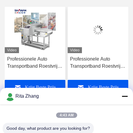
Video
Video
Professionele Auto
Professionele Auto
Transportband Roestvrij
Transportband Roestvrij
Staal Kaas Crackers
Staal Kaas Crackers
Zeevruchten Grade Melk
Zeevruchten Grade Melk
Krijg Beste Prijs
Krijg Beste Prijs
Koekjes Vlees Voedsel
Koekjes Vlees Voedsel
Metaaldetector CE
Metaaldetector CE
Rita Zhang
Gecertificeerd
Gecertificeerd
4:43 AM
Good day, what product are you looking for?
GUANGDONG SHANAN TECHNOLOGY