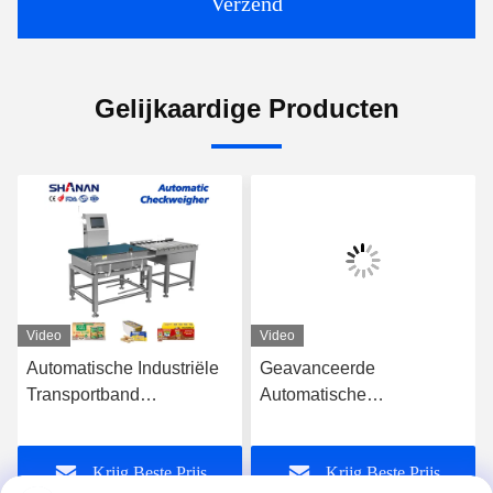
Verzend
Gelijkaardige Producten
Video
Video
Automatische Industriële
Geavanceerde
Transportband
Automatische
Controleweger
Controleweger voor
CheckWeight Machine
Snelle en Nauwkeurige
Krijg Beste Prijs
Krijg Beste Prijs
Weegschaal
Gewichtmeting en