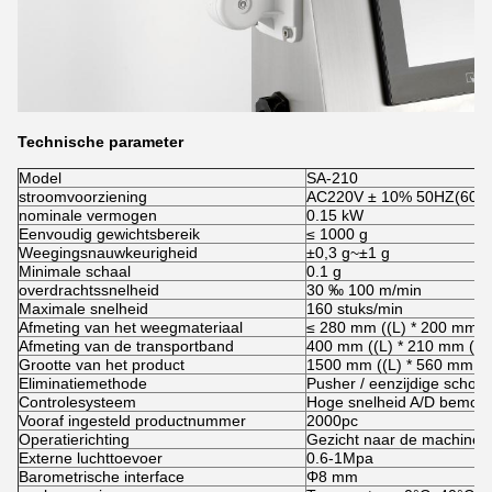
Technische parameter
Model
SA-210
stroomvoorziening
AC220V ± 10% 50HZ(60H
nominale vermogen
0.15 kW
Eenvoudig gewichtsbereik
≤ 1000 g
Weegingsnauwkeurigheid
±0,3 g~±1 g
Minimale schaal
0.1 g
overdrachtssnelheid
30 ‰ 100 m/min
Maximale snelheid
160 stuks/min
Afmeting van het weegmateriaal
≤ 280 mm ((L) * 200 mm (
Afmeting van de transportband
400 mm ((L) * 210 mm ((W
Grootte van het product
1500 mm ((L) * 560 mm ((
Eliminatiemethode
Pusher / eenzijdige schomm
Controlesysteem
Hoge snelheid A/D bemonst
Vooraf ingesteld productnummer
2000pc
Operatierichting
Gezicht naar de machine, v
Externe luchttoevoer
0.6-1Mpa
Barometrische interface
Φ8 mm