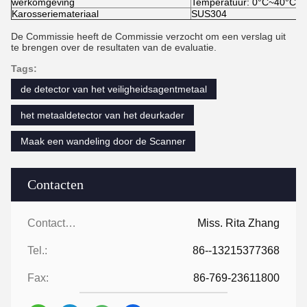
werkomgeving
Temperatuur: 0°C~40°C, 
Karosseriemateriaal
SUS304
De Commissie heeft de Commissie verzocht om een verslag uit
te brengen over de resultaten van de evaluatie.
Tags:
de detector van het veiligheidsagentmetaal
het metaaldetector van het deurkader
Maak een wandeling door de Scanner
Contacten
Contacten:
Miss. Rita Zhang
Tel.:
86--13215377368
Fax:
86-769-23611800