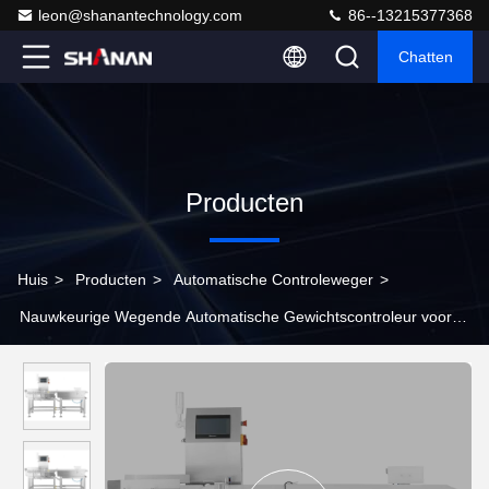
leon@shanantechnology.com
86--13215377368
Chatten
Producten
Huis
>
Producten
>
Automatische Controleweger
>
Nauwkeurige Wegende Automatische Gewichtscontroleur voor
Voedsel en Pharma-Industrie