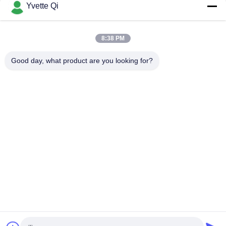
Sortering
Yvette Qi
8:38 PM
Good day, what product are you looking for?
GUANGDONG SHANAN TECHNOLOGY
CO.,LTD
leon@shanantechnology.com
86--13215377368
2/F, Bldg. 1, Rij 1, Shijing Ind. Streek, Sangyuan,
Dongcheng St., Dongguan, Guangdong, China (Vasteland)
De Goede Kwaliteit van China Voedsel Metaaldetector
Leverancier. Copyright © 2018-2026 GUANGDONG
SHANAN TECHNOLOGY CO.,LTD . Alle rechten