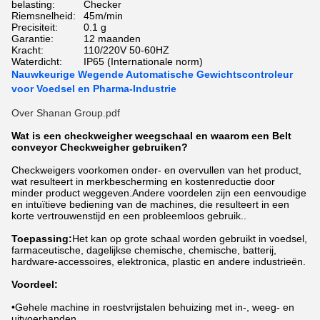
belasting:
Checker
Riemsnelheid:
45m/min
Precisiteit:
0.1 g
Garantie:
12 maanden
Kracht:
110/220V 50-60HZ
Waterdicht:
IP65 (Internationale norm)
Nauwkeurige Wegende Automatische Gewichtscontroleur
voor Voedsel en Pharma-Industrie
Over Shanan Group.pdf
Wat is een checkweigher weegschaal en waarom een Belt
conveyor Checkweigher gebruiken?
Checkweigers voorkomen onder- en overvullen van het product,
wat resulteert in merkbescherming en kostenreductie door
minder product weggeven.Andere voordelen zijn een eenvoudige
en intuïtieve bediening van de machines, die resulteert in een
korte vertrouwenstijd en een probleemloos gebruik..
Toepassing:
Het kan op grote schaal worden gebruikt in voedsel,
farmaceutische, dagelijkse chemische, chemische, batterij,
hardware-accessoires, elektronica, plastic en andere industrieën.
Voordeel:
•Gehele machine in roestvrijstalen behuizing met in-, weeg- en
uitvoerbanden