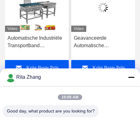
Video
Video
Automatische Industriële
Geavanceerde
Transportband
Automatische
Controleweger
Controleweger voor
CheckWeight Machine
Snelle en Nauwkeurige
Krijg Beste Prijs
Krijg Beste Prijs
Weegschaal
Gewichtmeting en
Sortering
Rita Zhang
10:06 AM
Good day, what product are you looking for?
GUANGDONG SHANAN TECHNOLOGY
CO.,LTD
leon@shanantechnology.com