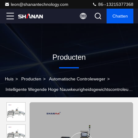
leon@shanantechnology.com
86--13215377368
Chatten
Producten
Huis
>
Producten
>
Automatische Controleweger
>
Intelligente Wegende Hoge Nauwkeurigheidsgewichtscontroleur
met Transportband