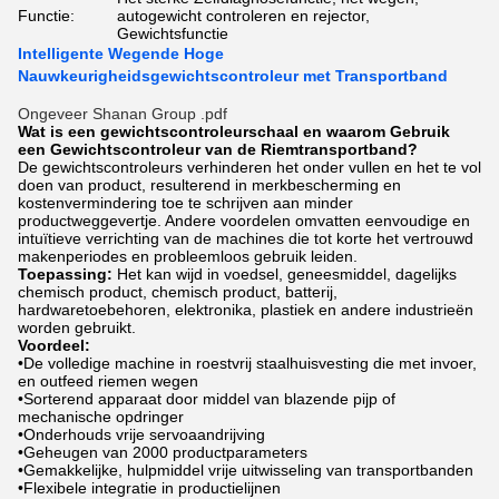
Functie:
autogewicht controleren en rejector,
Gewichtsfunctie
Intelligente Wegende Hoge
Nauwkeurigheidsgewichtscontroleur met Transportband
Ongeveer Shanan Group .pdf
Wat is een gewichtscontroleurschaal en waarom Gebruik
een Gewichtscontroleur van de Riemtransportband?
De gewichtscontroleurs verhinderen het onder vullen en het te vol
doen van product, resulterend in merkbescherming en
kostenvermindering toe te schrijven aan minder
productweggevertje. Andere voordelen omvatten eenvoudige en
intuïtieve verrichting van de machines die tot korte het vertrouwd
makenperiodes en probleemloos gebruik leiden.
Toepassing:
Het kan wijd in voedsel, geneesmiddel, dagelijks
chemisch product, chemisch product, batterij,
hardwaretoebehoren, elektronika, plastiek en andere industrieën
worden gebruikt.
Voordeel:
•De volledige machine in roestvrij staalhuisvesting die met invoer,
en outfeed riemen wegen
•Sorterend apparaat door middel van blazende pijp of
mechanische opdringer
•Onderhouds vrije servoaandrijving
•Geheugen van 2000 productparameters
•Gemakkelijke, hulpmiddel vrije uitwisseling van transportbanden
•Flexibele integratie in productielijnen