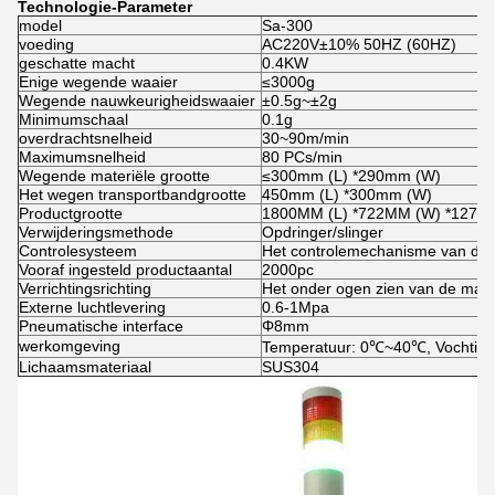
Technologie-Parameter
model
Sa-300
voeding
AC220V±10% 50HZ (60HZ)
geschatte macht
0.4KW
Enige wegende waaier
≤3000g
Wegende nauwkeurigheidswaaier
±0.5g~±2g
Minimumschaal
0.1g
overdrachtsnelheid
30~90m/min
Maximumsnelheid
80 PCs/min
Wegende materiële grootte
≤300mm (L) *290mm (W)
Het wegen transportbandgrootte
450mm (L) *300mm (W)
Productgrootte
1800MM (L) *722MM (W) *1270
Verwijderingsmethode
Opdringer/slinger
Controlesysteem
Het controlemechanisme van de 
Vooraf ingesteld productaantal
2000pc
Verrichtingsrichting
Het onder ogen zien van de mach
Externe luchtlevering
0.6-1Mpa
Pneumatische interface
Φ8mm
werkomgeving
Temperatuur: 0℃~40℃, Vochtig
Lichaamsmateriaal
SUS304