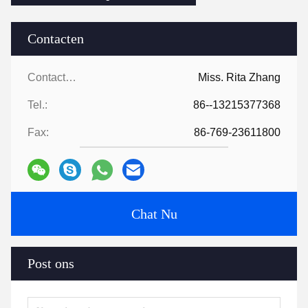
Contacten
Contacten:
Miss. Rita Zhang
Tel.:
86--13215377368
Fax:
86-769-23611800
Chat Nu
Post ons