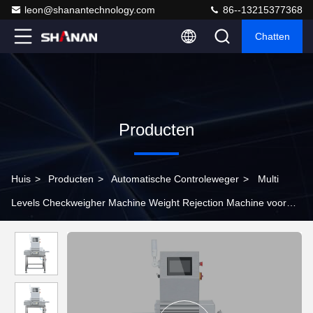
leon@shanantechnology.com
86--13215377368
Chatten
Producten
Huis
>
Producten
>
Automatische Controleweger
>
Multi
Levels Checkweigher Machine Weight Rejection Machine voor
het bottelen van cosmetische producten