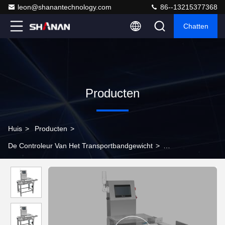
leon@shanantechnology.com
86--13215377368
Chatten
Producten
Huis
>
Producten
>
De Controleur Van Het Transportbandgewicht
>
Voedselweegschaal Gewichtscontroleermachine Checkweigher
Voor de voedingsindustrie