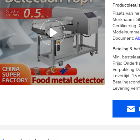
Productdetail
Plaats van he
Merknaam: 
Certificering:
Modelnummer
Document:
Ab
Betaling & he
Min. bestelaan
Prijs: Onderh
Verpakking De
Levertijd: 15
Betalingscondi
Levering ver