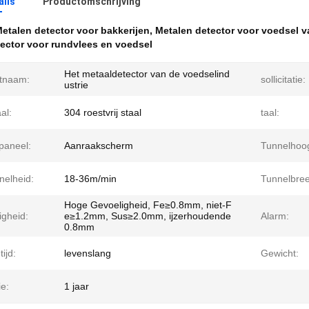
ails
Productomschrijving
etalen detector voor bakkerijen
,
Metalen detector voor voedsel v
ector voor rundvlees en voedsel
Het metaaldetector van de voedselind
tnaam:
sollicitatie:
ustrie
al:
304 roestvrij staal
taal:
paneel:
Aanraakscherm
Tunnelhoog
nelheid:
18-36m/min
Tunnelbree
Hoge Gevoeligheid, Fe≥0.8mm, niet-F
igheid:
e≥1.2mm, Sus≥2.0mm, ijzerhoudende
Alarm:
0.8mm
ijd:
levenslang
Gewicht:
e:
1 jaar