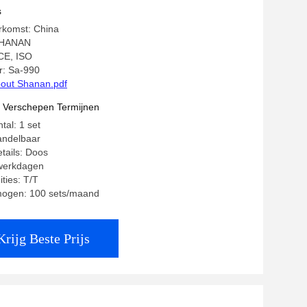
s
rkomst: China
SHANAN
 CE, ISO
: Sa-990
out Shanan.pdf
t Verschepen Termijnen
tal: 1 set
andelbaar
tails: Doos
 werkdagen
ties: T/T
mogen: 100 sets/maand
Krijg Beste Prijs