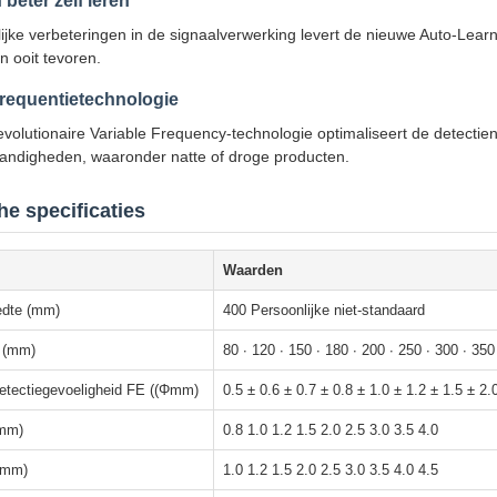
 beter zelf leren
ijke verbeteringen in de signaalverwerking levert de nieuwe Auto-Lear
n ooit tevoren.
frequentietechnologie
olutionaire Variable Frequency-technologie optimaliseert de detectie
andigheden, waaronder natte of droge producten.
e specificaties
Waarden
edte (mm)
400 Persoonlijke niet-standaard
 (mm)
80 ∙ 120 ∙ 150 ∙ 180 ∙ 200 ∙ 250 ∙ 300 ∙ 350
etectiegevoeligheid FE ((Φmm)
0.5 ± 0.6 ± 0.7 ± 0.8 ± 1.0 ± 1.2 ± 1.5 ± 2.
Φmm)
0.8 1.0 1.2 1.5 2.0 2.5 3.0 3.5 4.0
Φmm)
1.0 1.2 1.5 2.0 2.5 3.0 3.5 4.0 4.5