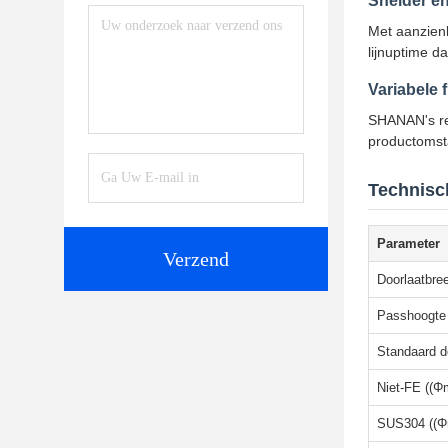
Snelder en
Met aanzienl
lijnuptime da
Variabele 
SHANAN's rev
productomst
Technisch
Parameter
Verzend
Doorlaatbre
Passhoogte
Standaard d
Niet-FE ((
SUS304 ((