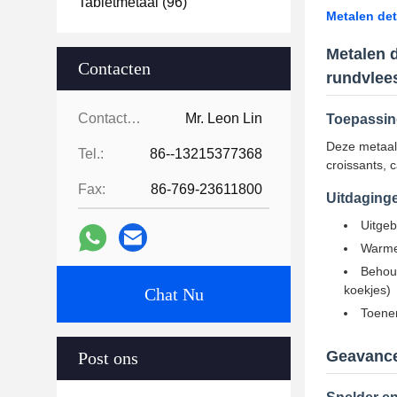
Tabletmetaal
(96)
Metalen det
Metalen d
Contacten
rundvlees
Contacten:
Mr. Leon Lin
Toepassing
Deze metaald
Tel.:
86--13215377368
croissants, 
Fax:
86-769-23611800
Uitdaginge
Uitgeb
Warme,
Behoud
koekjes)
Chat Nu
Toenem
Geavance
Post ons