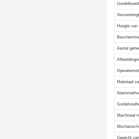
Gordelbreed
Vervoerleng
Hoogte van 
Beschermin
Aantal gehe
Afbeelding
Operatieme
Materiaal v
Alarmmetho
Gordelsnelh
Machinaal m
Mechanisch
Gewicht va