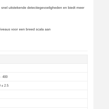
n snel uitstekende detectiegevoeligheden en biedt meer
niveaus voor een breed scala aan
 ∙ 400
0 ± 2.5