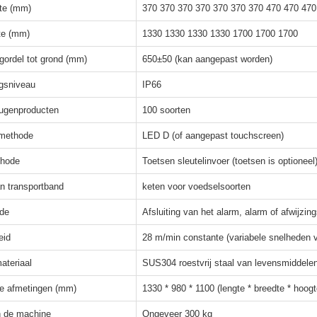
te (mm)
370 370 370 370 370 370 370 470 470 470
te (mm)
1330 1330 1330 1330 1700 1700 1700
gordel tot grond (mm)
650±50 (kan aangepast worden)
gsniveau
IP66
ugenproducten
100 soorten
smethode
LED D (of aangepast touchscreen)
thode
Toetsen sleutelinvoer (toetsen is optioneel
an transportband
keten voor voedselsoorten
de
Afsluiting van het alarm, alarm of afwijz
eid
28 m/min constante (variabele snelheden v
ateriaal
SUS304 roestvrij staal van levensmiddel
e afmetingen (mm)
1330 * 980 * 1100 (lengte * breedte * hoog
n de machine
Ongeveer 300 kg