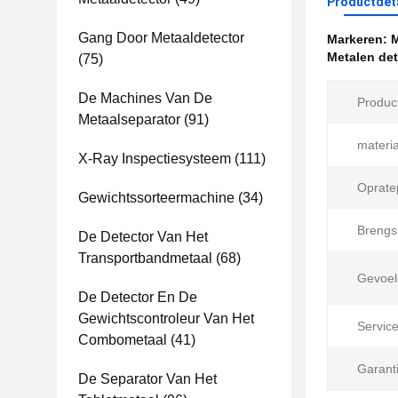
Productdet
Gang Door Metaaldetector
Markeren:
M
Metalen det
(75)
De Machines Van De
Produc
Metaalseparator
(91)
materia
X-Ray Inspectiesysteem
(111)
Oprate
Gewichtssorteermachine
(34)
Brengs
De Detector Van Het
Transportbandmetaal
(68)
Gevoel
De Detector En De
Gewichtscontroleur Van Het
Servicet
Combometaal
(41)
Garanti
De Separator Van Het