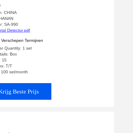
s
in: CHINA
SHANAN
r: SA-990
tal Detector.pdf
t Verschepen Termijnen
 Quantity: 1 set
ails: Box
: 15
s: T/T
: 100 set/month
Krijg Beste Prijs