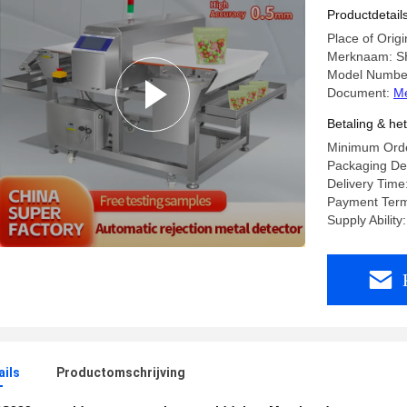
Productdetail
Place of Orig
Merknaam: 
Model Numbe
Document:
Me
Betaling & he
Minimum Order
Packaging Det
Delivery Time
Payment Term
Supply Ability
ails
Productomschrijving