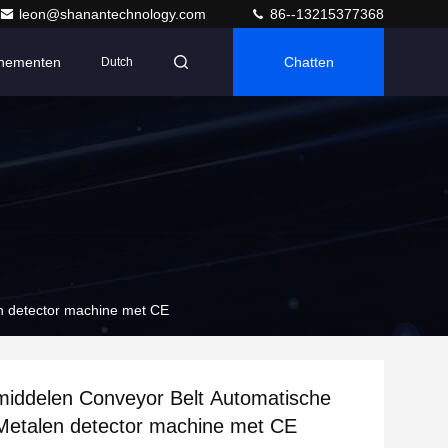
leon@shanantechnology.com
86--13215377368
nementen
Chatten
Dutch
n detector machine met CE
iddelen Conveyor Belt Automatische
 Metalen detector machine met CE