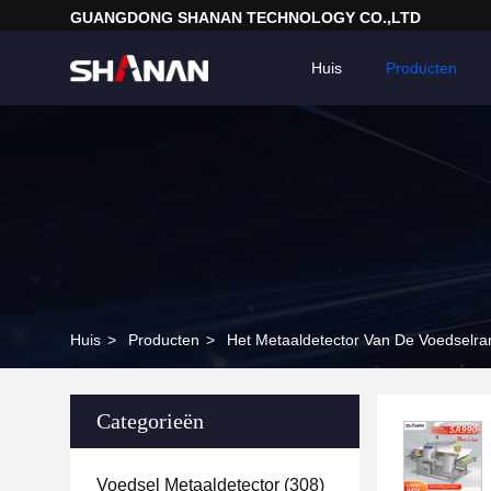
GUANGDONG SHANAN TECHNOLOGY CO.,LTD
Huis
Producten
Huis
>
Producten
>
Het Metaaldetector Van De Voedselra
Categorieën
Voedsel Metaaldetector
(308)