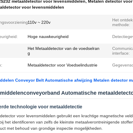
S232 metaaldetector voor levensmiddelen
,
Metalen detector voo
aldetector voor levensmiddelen
Het ontdek
ngsvoorziening:
110v ~ 220v
methode:
urigheid:
Hoge nauwkeurigheid
Detectiege
Het Metaaldetector van de voedselran
Communica
g
interface:
k:
Metaaldetector voor Voedselindustrie
Gegevenso
ddelen Conveyor Belt Automatische afwijzing Metalen detector 
middelenconveyorband Automatische metaaldetect
rde technologie voor metaaldetectie
detector voor levensmiddelen gebruikt een krachtige magnetische ve
ij het identificeren van zelfs de kleinste metaalverontreinigende stoffe
uct met behoud van grondige inspectie mogelijkheden.