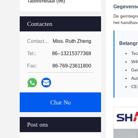
Tabletmetaal
(96)
Gegevenso
De geïntegre
het handhave
Contacten
Contacten:
Miss. Ruth Zheng
Belangr
Tel.:
86--13215377368
Tec
W40
Fax:
86-769-23611800
Geï
Aut
CE-
Chat Nu
Post ons