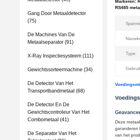
Markeren:
R
RS485 meta
Gang Door Metaaldetector
(75)
Spanni
De Machines Van De
Nauwke
Metaalseparator
(91)
Type:
X-Ray Inspectiesysteem
(111)
Gebrui
Gewichtssorteermachine
(34)
De Detector Van Het
Voedingsmi
Transportbandmetaal
(68)
Voedings
De Detector En De
Gewichtscontroleur Van Het
Geavancee
Combometaal
(41)
Deze metaal
garanderen b
De Separator Van Het
van het prod