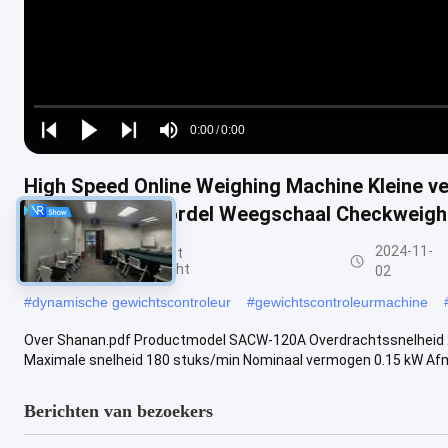
Loaded
:
0%
0:00
/
0:00
Play
Play
Play
Mute
Current
Duration
next
next
High Speed Online Weighing Machine Kleine v
Time
Hoogprecisie Gordel Weegschaal Checkweigh
2024-11-
De Controleur van het
transportbandgewicht
02
#
dynamische gewichtscontroleur
#
gewichtscontroleurmachine
Over Shanan.pdf Productmodel SACW-120A Overdrachtssnelheid
Maximale snelheid 180 stuks/min Nominaal vermogen 0.15 kW Afme
Berichten van bezoekers