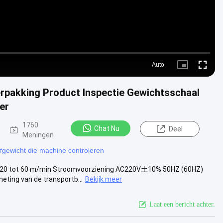
Auto
Picture-
Fullscre
in-
Picture
erpakking Product Inspectie Gewichtsschaal
er
1760
Chat Nu
Deel
Meningen
#
gewicht die machine controleren
 20 tot 60 m/min Stroomvoorziening AC220V土10% 50HZ (60HZ)
ting van de transportb...
Bekijk meer
Laat een bericht achter.