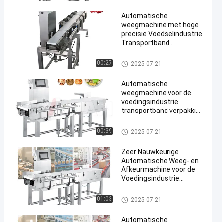
Automatische
weegmachine met hoge
precisie Voedselindustrie
Transportband
Checkweigher
Farmaceutische
De Controleur van het transpor
00:27
2025-07-21
en
producten
tbandgewicht
Automatische
weegmachine voor de
voedingsindustrie
transportband verpakking
checkweigher 300g-30kg
gewichtssorteermachine
De Controleur van het transpor
00:39
2025-07-21
tbandgewicht
Zeer Nauwkeurige
Automatische Weeg- en
Afkeurmachine voor de
Voedingsindustrie
Transportband
Checkweigher 300g-30kg
De Controleur van het transpor
01:03
2025-07-21
tbandgewicht
Automatische