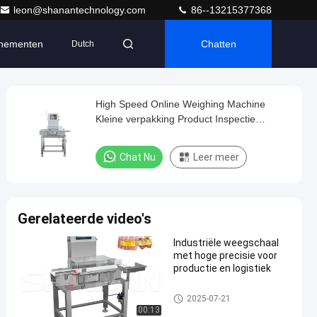
leon@shanantechnology.com
86--13215377368
nementen
Chatten
Dutch
High Speed Online Weighing Machine
Kleine verpakking Product Inspectie
Gewichtsschaal Hoogprecisie Gordel
Weegschaal Checkweigher
Chat Nu
Leer meer
Gerelateerde video's
Industriële weegschaal
met hoge precisie voor
productie en logistiek
De Controleur van het transpor
2025-07-21
tbandgewicht
00:13