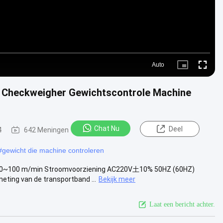
Auto
Picture-
Fullscre
in-
Picture
e Checkweigher Gewichtscontrole Machine
Chat Nu
Deel
4
642 Meningen
#
gewicht die machine controleren
 30~100 m/min Stroomvoorziening AC220V土10% 50HZ (60HZ)
ting van de transportband ...
Bekijk meer
Laat een bericht achter.