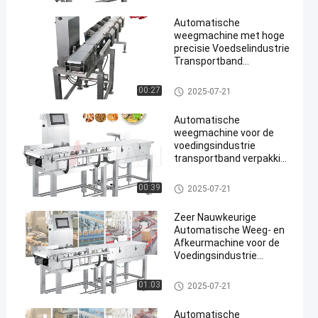
Automatische
weegmachine met hoge
precisie Voedselindustrie
Transportband
Checkweigher
Farmaceutische
De Controleur van het transpor
00:27
2025-07-21
en
producten
tbandgewicht
Automatische
weegmachine voor de
voedingsindustrie
transportband verpakking
checkweigher 300g-30kg
gewichtssorteermachine
De Controleur van het transpor
00:39
2025-07-21
tbandgewicht
Zeer Nauwkeurige
Automatische Weeg- en
Afkeurmachine voor de
Voedingsindustrie
Transportband
Checkweigher 300g-30kg
De Controleur van het transpor
01:03
2025-07-21
tbandgewicht
Automatische