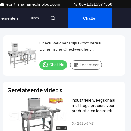
leon@shanantechnology.com
86--13215377368
nementen
Chatten
Dutch
Check Weigher Prijs Groot bereik
Dynamische Checkweigher
Gewichtscontrole Machine Online
Weegschaal Weegbereik Binnen 60
Chat Nu
Leer meer
Gerelateerde video's
Industriële weegschaal
met hoge precisie voor
productie en logistiek
De Controleur van het transpor
2025-07-21
tbandgewicht
00:13