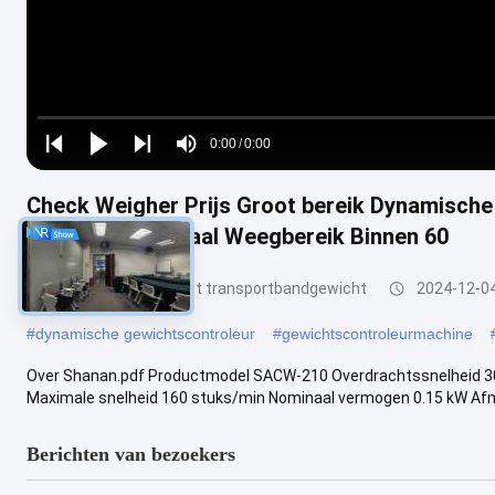
Loaded
:
0%
0:00
/
0:00
Play
Play
Play
Mute
Current
Duration
next
next
Check Weigher Prijs Groot bereik Dynamisch
Time
Online Weegschaal Weegbereik Binnen 60
De Controleur van het transportbandgewicht
2024-12-0
#
dynamische gewichtscontroleur
#
gewichtscontroleurmachine
Over Shanan.pdf Productmodel SACW-210 Overdrachtssnelheid
Maximale snelheid 160 stuks/min Nominaal vermogen 0.15 kW Afme
Berichten van bezoekers