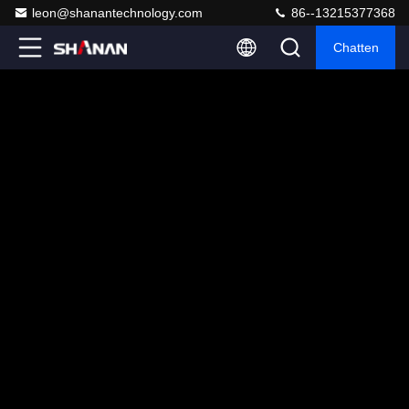
leon@shanantechnology.com
86--13215377368
Chatten