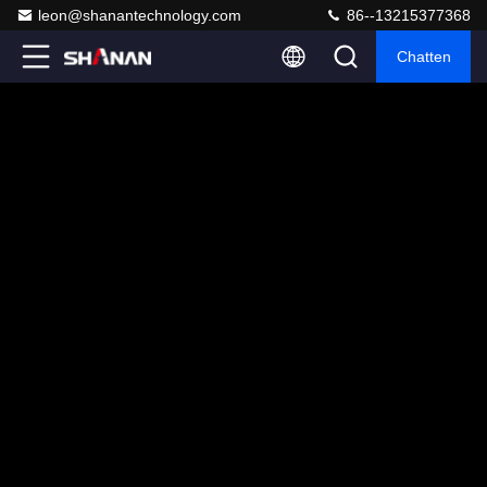
leon@shanantechnology.com
86--13215377368
Chatten