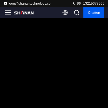
leon@shanantechnology.com
86--13215377368
Chatten