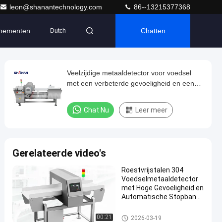
leon@shanantechnology.com
86--13215377368
nementen
Chatten
Dutch
Veelzijdige metaaldetector voor voedsel
met een verbeterde gevoeligheid en een
hoog detectieniveau met meerdere
frequenties
Chat Nu
Leer meer
Gerelateerde video's
Roestvrijstalen 304
Voedselmetaaldetector
met Hoge Gevoeligheid en
Automatische Stopband
voor
Transportbandsystemen
Voedsel Metaaldetector
00:21
2026-03-19