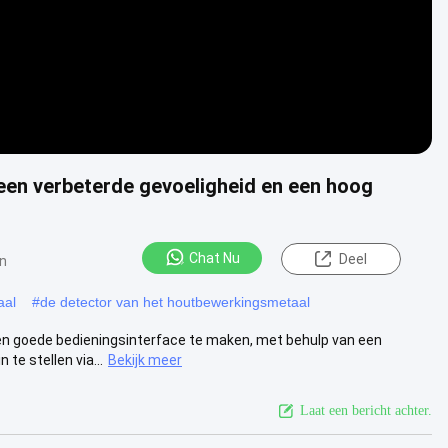
een verbeterde gevoeligheid en een hoog
Chat Nu
Deel
n
aal
#
de detector van het houtbewerkingsmetaal
n goede bedieningsinterface te maken, met behulp van een
te stellen via...
Bekijk meer
Laat een bericht achter.