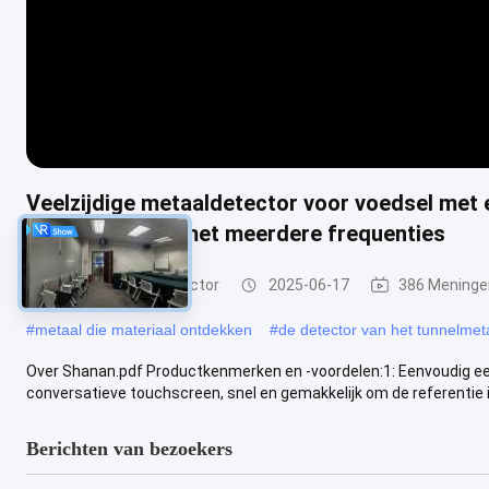
Veelzijdige metaaldetector voor voedsel met 
detectieniveau met meerdere frequenties
Voedsel Metaaldetector
2025-06-17
386 Meninge
#
metaal die materiaal ontdekken
#
de detector van het tunnelmet
Over Shanan.pdf Productkenmerken en -voordelen:1: Eenvoudig ee
conversatieve touchscreen, snel en gemakkelijk om de referentie in 
Berichten van bezoekers