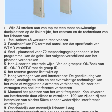
Wijs 24 streken aan van top tot teen toont nauwkeurige
doelplaatsen op de linkerzijde, het centrum en de rechterkant van
het lichaam van.
facultatieve 48 werkuren reserveaccu
3. Facultatief kan PC-terminal aansluiten dat specificatie van
WTMD verandert
4. Snel - plaatsend voor 72 toepassingsgelegenheden in het
programma, kan de gebruiker volgens verschillend aan het
plaatsen veroorzaken
5. Heb 4 soorten infrarode wijze: Van de groepsirl ON/Back van
IRL ON/IR OFF/Front de groep IRL
6. het reserve groene licht wijst op
7. Hoog vermogen van anti-interference: De goedkeuring van
digitaal, analogie en links en net evenwichtige technologie kan
het valse of weggelaten alarmeren verhinderen, die zeer het
vermogen van anti-interference verbeteren
8. Manueel het plaatsen van het werk frequentie. Kan uitvoeren
om interferentie door elkaar te vermijden .100 kan zij aan zij met
intervallen van slechts 50cm zonder wederzijdse interferentie
worden gezet
9. Onschadelijk aan menselijk lichaam: Laag
intensiteitsmagnetisch veld dat aan harthartstimulator die in