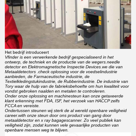
Het bedrijf introduceert
Vfinder is een verwerkende bedrijf gespecialiseerd in het
ontwerp, de techniek en de productie van de wegers.needle
detector en Elektromagnetische Inspectie Devices.we die van
Metaaldetectors .check oplossing voor de voedselindustrie
aanbieden, de Farmaceutische industrie, de
Textielkledingstukindustrie, de Rubberindustrie. De industrie van
Tory waar de hulp van de fabrieksbehoefte om hun kwaliteit voor
vondst gebroken naalden en metalen te controleren.
Onder onze oplossing en machinesteun kan onze getaxeerde
klant erkenning met FDA, ISF, het verzoek van HACCP zelfs
FCCA en vereiste.
Ondertussen steunen wij sterk de al wereld openbare veiligheid
career.with onze steun door ons product van gang door
metaaldetector en x ray bagagescanner. Zo veel publiek kan
veiligheid zijn, zodat kunnen vele gevaarlijke producten van
openbare mensen weg te blijven.