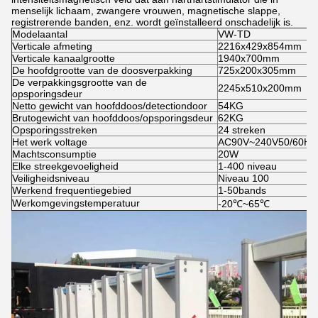
menselijk lichaam, zwangere vrouwen, magnetische slappe,
registrerende banden, enz. wordt geïnstalleerd onschadelijk is.
Modelaantal
VW-TD
Verticale afmeting
2216x429x854mm
Verticale kanaalgrootte
1940x700mm
De hoofdgrootte van de doosverpakking
725x200x305mm
De verpakkingsgrootte van de
2245x510x200mm
opsporingsdeur
Netto gewicht van hoofddoos/detectiondoor
54KG
Brutogewicht van hoofddoos/opsporingsdeur
62KG
Opsporingsstreken
24 streken
Het werk voltage
AC90V~240V50/60Hz
Machtsconsumptie
20W
Elke streekgevoeligheid
1-400 niveau
Veiligheidsniveau
Niveau 100
Werkend frequentiegebied
1-50bands
Werkomgevingstemperatuur
-20℃~65℃