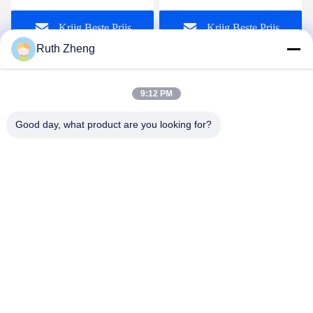
Metaaldetector met 355
Metaaldetector voor
Krijg Beste Prijs
Krijg Beste Prijs
Niveausgevoeligheid
School of Luchthaven
Ruth Zheng
9:12 PM
Good day, what product are you looking for?
GUANGDONG SHANAN TECHNOLOGY
CO.,LTD
leon@shanantechnology.com
86--13215377368
2/F, Bldg. 1, Rij 1, Shijing Ind. Streek, Sangyuan,
Dongcheng St., Dongguan, Guangdong, China (Vasteland)