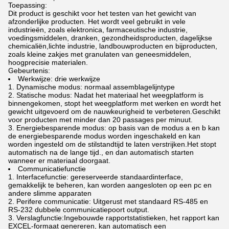
Toepassing:
Dit product is geschikt voor het testen van het gewicht van
afzonderlijke producten. Het wordt veel gebruikt in vele
industrieën, zoals elektronica, farmaceutische industrie,
voedingsmiddelen, dranken, gezondheidsproducten, dagelijkse
chemicaliën,lichte industrie, landbouwproducten en bijproducten,
zoals kleine zakjes met granulaten van geneesmiddelen,
hoogprecisie materialen.
Gebeurtenis:
Werkwijze: drie werkwijze
Dynamische modus: normaal assemblagelijntype
Statische modus: Nadat het materiaal het weegplatform is
binnengekomen, stopt het weegplatform met werken en wordt het
gewicht uitgevoerd om de nauwkeurigheid te verbeteren.Geschikt
voor producten met minder dan 20 passages per minuut.
Energiebesparende modus: op basis van de modus a en b kan
de energiebesparende modus worden ingeschakeld en kan
worden ingesteld om de stilstandtijd te laten verstrijken.Het stopt
automatisch na de lange tijd., en dan automatisch starten
wanneer er materiaal doorgaat.
Communicatiefunctie
Interfacefunctie: gereserveerde standaardinterface,
gemakkelijk te beheren, kan worden aangesloten op een pc en
andere slimme apparaten
Perifere communicatie: Uitgerust met standaard RS-485 en
RS-232 dubbele communicatiepoort output.
Verslagfunctie:Ingebouwde rapportstatistieken, het rapport kan
EXCEL-formaat genereren, kan automatisch een