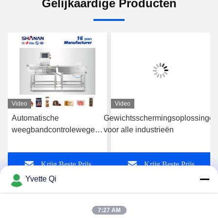
Gelijkaardige Producten
Video
Video
Automatische
Gewichtsschermingsoplossingen
weegbandcontroleweger
voor alle industrieën
fabrikant van
voedselverpakkingen
Krijg Beste Prijs
Krijg Beste Prijs
Yvette Qi
7:27 AM