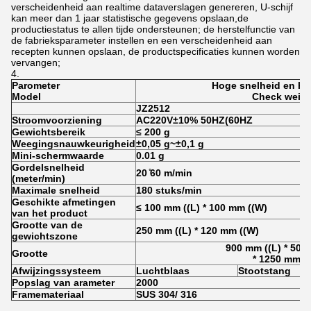
verscheidenheid aan realtime dataverslagen genereren, U-schijf
kan meer dan 1 jaar statistische gegevens opslaan,de
productiestatus te allen tijde ondersteunen; de herstelfunctie van
de fabrieksparameter instellen en een verscheidenheid aan
recepten kunnen opslaan, de productspecificaties kunnen worden
vervangen;
P
arometer
Hoge snelheid en ho
Model
Check weigh
JZ2512
Stroomvoorziening
AC220V±10% 50HZ(60HZ
Gewichtsbereik
≤ 200 g
Weegingsnauwkeurigheid
±0,05 g~±0,1 g
Mini-schermwaarde
0.01 g
Gordelsnelheid
20 ̊60 m/min
(meter/min)
Maximale snelheid
180 stuks/min
Geschikte afmetingen
≤ 100 mm ((L) * 100 mm ((W)
van het product
Grootte van de
250 mm ((L) * 120 mm ((W)
gewichtszone
900 mm ((L) * 500
Grootte
* 1250 mm ((
Afwijzingssysteem
Luchtblaas
Stootstang
P
opslag van arameter
2000
Framemateriaal
SUS 304/ 316