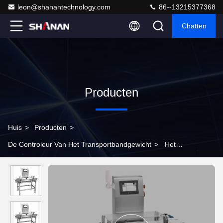
leon@shanantechnology.com
86--13215377368
Chatten
Producten
Huis
>
Producten
>
De Controleur Van Het Transportbandgewicht
>
Het
Gewichtscontroleur van de hoge Precisietransportband voor de
Energie van de Voedselindustrie 220v 50HZ - besparing