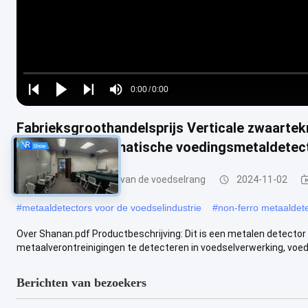
Loaded
:
0%
0:00
/
0:00
Play
Play
Play
Mute
Current
Duration
next
next
Fabrieksgroothandelsprijs Verticale zwaartekr
Time
Separator Automatische voedingsmetaldetec
het metaaldetector van de voedselrang
2024-11-02
#
metaaldetectors voor de voedselindustrie
#
non-ferro metaaldet
Over Shanan.pdf Productbeschrijving: Dit is een metalen detector
metaalverontreinigingen te detecteren in voedselverwerking, voedi
Berichten van bezoekers