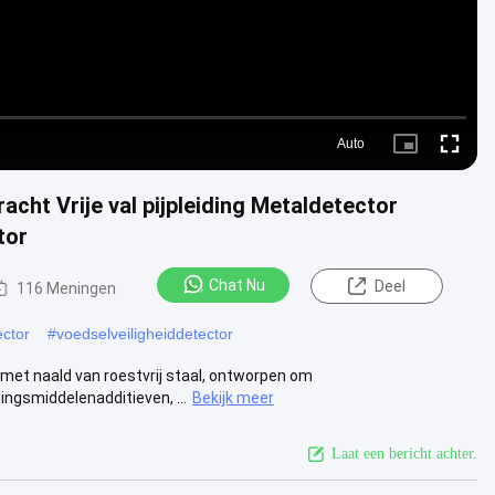
Auto
Picture-
Fullscre
in-
Picture
acht Vrije val pijpleiding Metaldetector
tor
Chat Nu
Deel
116 Meningen
ector
#
voedselveiligheiddetector
 met naald van roestvrij staal, ontworpen om
ngsmiddelenadditieven, ...
Bekijk meer
Laat een bericht achter.