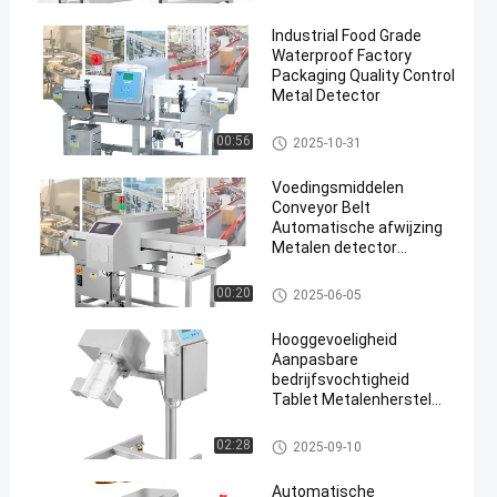
Industrial Food Grade
Waterproof Factory
Packaging Quality Control
Metal Detector
Voedsel Metaaldetector
00:56
2025-10-31
en
Voedingsmiddelen
Conveyor Belt
Automatische afwijzing
Metalen detector
machine met CE
het metaaldetector van de voe
00:20
2025-06-05
dselrang
Hooggevoeligheid
Aanpasbare
bedrijfsvochtigheid
Tablet Metalenherstel
Metalenseparator
de separator van het tabletmet
02:28
2025-09-10
aal
Automatische