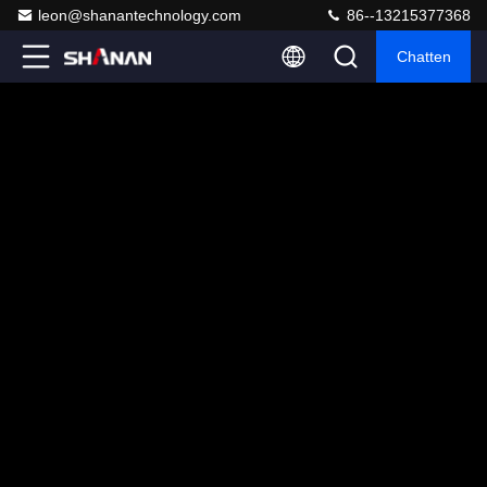
leon@shanantechnology.com
86--13215377368
Chatten