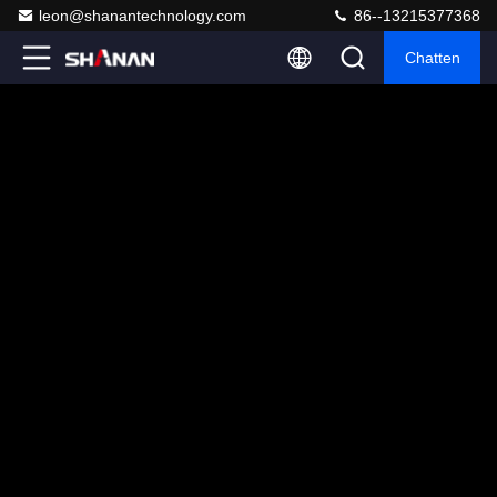
leon@shanantechnology.com
86--13215377368
Chatten