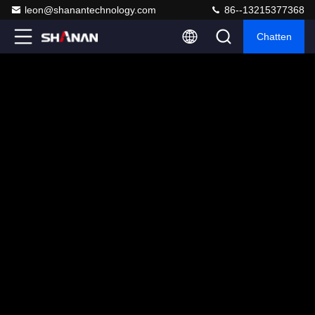
leon@shanantechnology.com
86--13215377368
Chatten