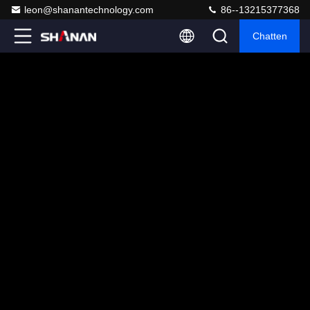
leon@shanantechnology.com
86--13215377368
Chatten