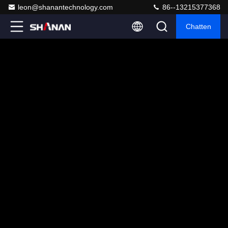
leon@shanantechnology.com
86--13215377368
Chatten