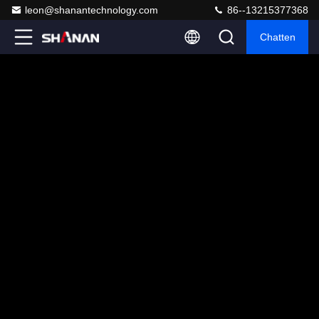
leon@shanantechnology.com
86--13215377368
Chatten